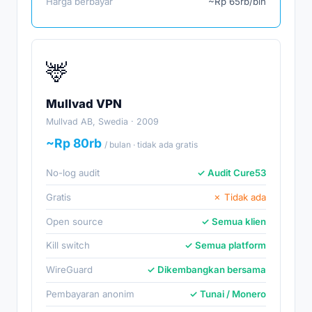
Harga berbayar
~Rp 65rb/bln
🦌
Mullvad VPN
Mullvad AB, Swedia · 2009
~Rp 80rb
/ bulan · tidak ada gratis
No-log audit
✓ Audit Cure53
Gratis
✗ Tidak ada
Open source
✓ Semua klien
Kill switch
✓ Semua platform
WireGuard
✓ Dikembangkan bersama
Pembayaran anonim
✓ Tunai / Monero