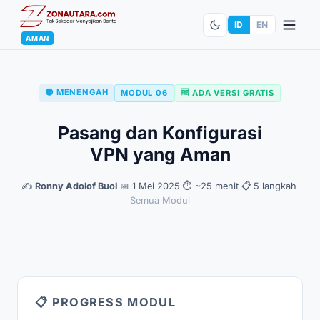
ID
EN
AMAN
🟡 MENENGAH
MODUL 06
🆓 ADA VERSI GRATIS
Pasang dan Konfigurasi
VPN yang Aman
✍️
Ronny Adolof Buol
·
📅 1 Mei 2025
·
⏱ ~25 menit
·
📋 5 langkah
·
Semua Modul
📋 PROGRESS MODUL