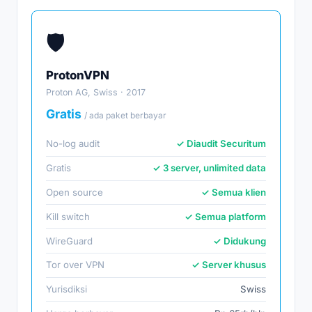
🛡️
ProtonVPN
Proton AG, Swiss · 2017
Gratis
/ ada paket berbayar
No-log audit
✓ Diaudit Securitum
Gratis
✓ 3 server, unlimited data
Open source
✓ Semua klien
Kill switch
✓ Semua platform
WireGuard
✓ Didukung
Tor over VPN
✓ Server khusus
Yurisdiksi
Swiss