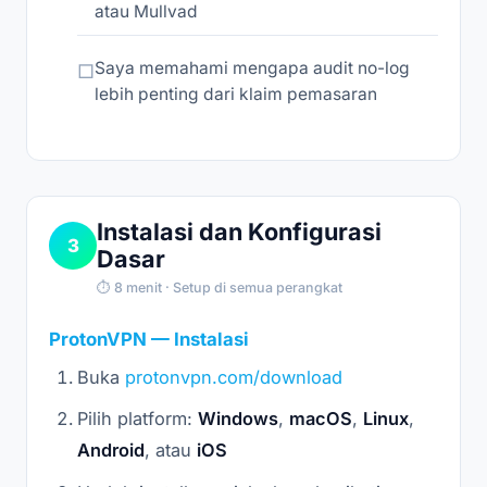
atau Mullvad
Saya memahami mengapa audit no-log
lebih penting dari klaim pemasaran
Instalasi dan Konfigurasi
3
Dasar
⏱ 8 menit · Setup di semua perangkat
ProtonVPN — Instalasi
Buka
protonvpn.com/download
Pilih platform:
Windows
,
macOS
,
Linux
,
Android
, atau
iOS