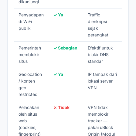
dikunjungi
Penyadapan
✓ Ya
Traffic
di WiFi
dienkripsi
publik
sejak
perangkat
Pemerintah
✓ Sebagian
Efektif untuk
memblokir
blokir DNS
situs
standar
Geolocation
✓ Ya
IP tampak dari
/ konten
lokasi server
geo-
VPN
restricted
Pelacakan
✗ Tidak
VPN tidak
oleh situs
memblokir
web
tracker —
(cookies,
pakai uBlock
fingerprint)
Origin (Modul