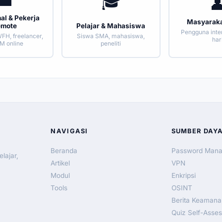
💼
🎓

al & Pekerja
Masyarak
Pelajar & Mahasiswa
emote
Pengguna inte
Siswa SMA, mahasiswa,
H, freelancer,
har
peneliti
 online
NAVIGASI
SUMBER DAY
Beranda
Password Mana
lajar,
Artikel
VPN
Modul
Enkripsi
Tools
OSINT
Berita Keamana
Quiz Self-Asse