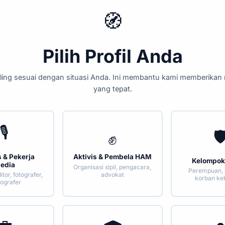
🧭
Pilih Profil Anda
paling sesuai dengan situasi Anda. Ini membantu kami memberikan
yang tepat.
🎙️
🛡
✊
s & Pekerja
Aktivis & Pembela HAM
Kelompok
edia
Organisasi sipil, pengacara,
Perempuan, 
advokat
itor, fotografer,
korban ke
ografer