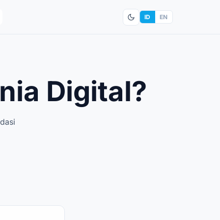
ID
EN
ia Digital?
dasi