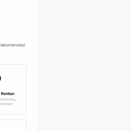
 rekomendasi
️
 Rentan
minoritas,
kerasan