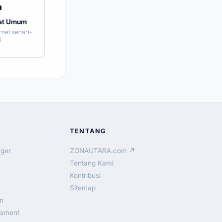

at Umum
rnet sehari-
i
A
TENTANG
ger
ZONAUTARA.com ↗
Tentang Kami
Kontribusi
Sitemap
n
ssment