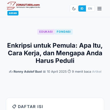
ID
EN
AMAN
EDUKASI
FONDASI
Enkripsi untuk Pemula: Apa Itu,
Cara Kerja, dan Mengapa Anda
Harus Peduli
✍️
Ronny Adolof Buol
·
📅 10 April 2025
·
⏱ 9 menit baca
·
Artikel
📋 DAFTAR ISI