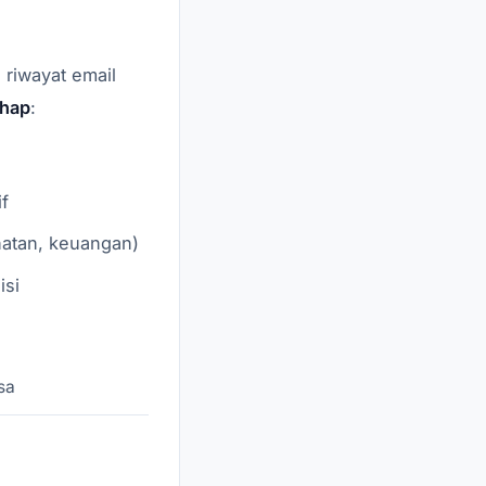
 riwayat email
ahap
:
f
hatan, keuangan)
isi
sa