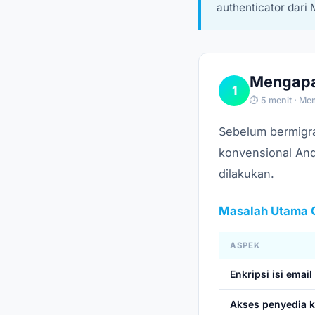
authenticator dari
Mengapa
1
⏱ 5 menit · M
Sebelum bermigra
konvensional And
dilakukan.
Masalah Utama G
ASPEK
Enkripsi isi email
Akses penyedia 