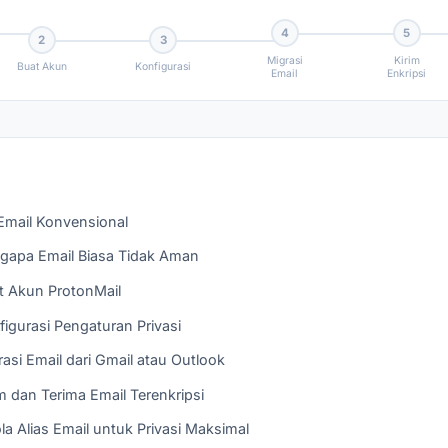
4
5
2
3
Migrasi
Kirim
Buat Akun
Konfigurasi
Email
Enkripsi
mail Konvensional
gapa Email Biasa Tidak Aman
 Akun ProtonMail
igurasi Pengaturan Privasi
si Email dari Gmail atau Outlook
 dan Terima Email Terenkripsi
a Alias Email untuk Privasi Maksimal