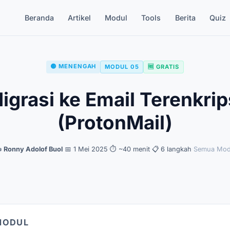
Beranda
Artikel
Modul
Tools
Berita
Quiz
🟡 MENENGAH
MODUL 05
🆓 GRATIS
igrasi ke Email Terenkrip
(ProtonMail)
️
Ronny Adolof Buol
·
📅 1 Mei 2025
·
⏱ ~40 menit
·
📋 6 langkah
·
Semua Mod
MODUL