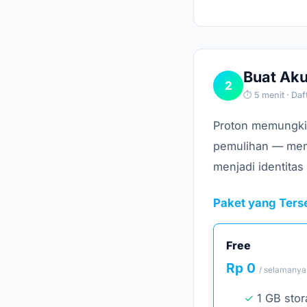
Buat Aku
2
⏱ 5 menit · Daf
Proton memungki
pemulihan — menj
menjadi identitas
Paket yang Ters
Free
Rp 0
/ selamanya
1 GB sto