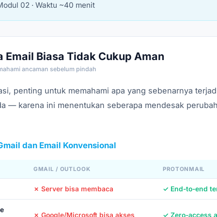
 Modul 02 · Waktu ~40 menit
 Email Biasa Tidak Cukup Aman
emahami ancaman sebelum pindah
si, penting untuk memahami apa yang sebenarnya terjad
a — karena ini menentukan seberapa mendesak perubaha
mail dan Email Konvensional
GMAIL / OUTLOOK
PROTONMAIL
✗ Server bisa membaca
✓ End-to-end te
ke
✗ Google/Microsoft bisa akses
✓ Zero-access a