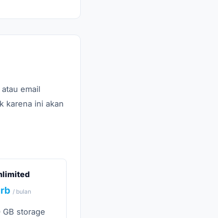
atau email
k karena ini akan
nlimited
5rb
/ bulan
 GB storage