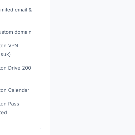
imited email &
ustom domain
ton VPN
asuk)
ton Drive 200
ton Calendar
ton Pass
ted