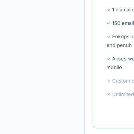
1 alamat 
150 email
Enkripsi 
end penuh
Akses w
mobile
Custom 
Unlimited