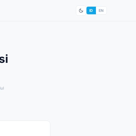
ID
EN
si
ul