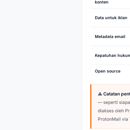
konten
Data untuk iklan
Metadata email
Kepatuhan huku
Open source
⚠️
Catatan pen
— seperti siapa
diakses oleh P
ProtonMail via