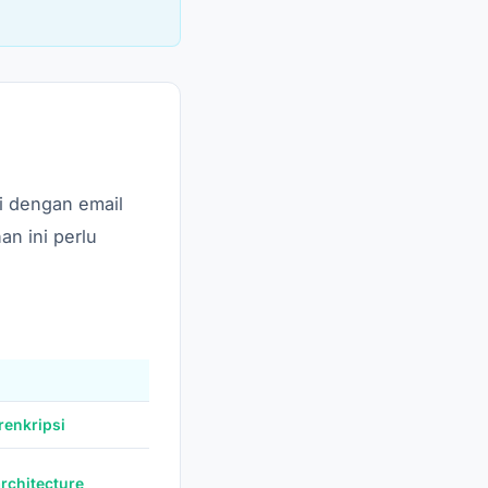
i dengan email
n ini perlu
renkripsi
rchitecture