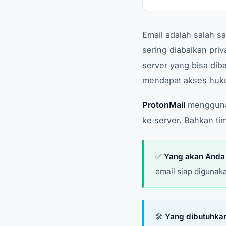
Email adalah salah s
sering diabaikan priv
server yang bisa diba
mendapat akses hukum
ProtonMail
menggunak
ke server. Bahkan tim
✅
Yang akan Anda 
email siap digunak
🛠️
Yang dibutuhka