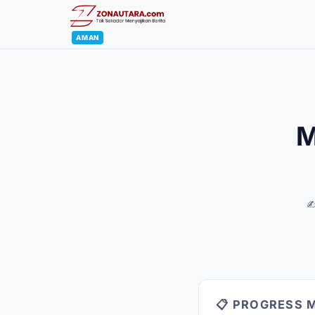
AMAN
M
✍
📋 PROGRESS 