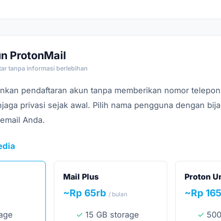
n ProtonMail
tar tanpa informasi berlebihan
nkan pendaftaran akun tanpa memberikan nomor telepon 
aga privasi sejak awal. Pilih nama pengguna dengan bija
 email Anda.
edia
Mail Plus
Proton U
~Rp 65rb
~Rp 16
/ bulan
rage
15 GB storage
500