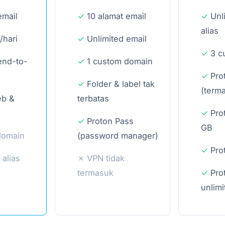
email
10 alamat email
Unl
alias
/hari
Unlimited email
3 c
end-to-
1 custom domain
Pro
Folder & label tak
(term
eb &
terbatas
Pro
Proton Pass
GB
domain
(password manager)
Pro
 alias
VPN tidak
termasuk
Pro
unlimi