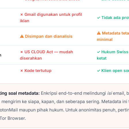
✗ Gmail digunakan untuk profil
✓ Tidak ada prof
iklan
⚠ Metadata teta
⚠ Disimpan dan dianalisis
minimal
✗ US CLOUD Act — mudah
✓ Hukum Swiss
m
diserahkan
ketat
✗ Kode tertutup
✓ Klien open so
ting soal metadata:
Enkripsi end-to-end melindungi
isi
email, 
 mengirim ke siapa, kapan, dan seberapa sering. Metadata ini 
rotonMail maupun pihak hukum. Untuk anonimitas penuh, pert
 Tor Browser.