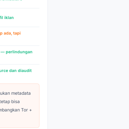
il iklan
p ada, tapi
 — perlindungan
urce dan diaudit
bukan metadata
tetap bisa
imbangkan Tor +