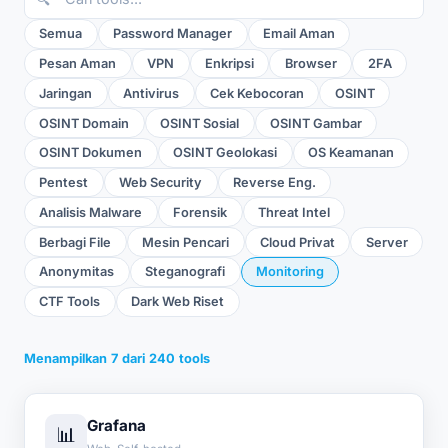
Semua
Password Manager
Email Aman
Pesan Aman
VPN
Enkripsi
Browser
2FA
Jaringan
Antivirus
Cek Kebocoran
OSINT
OSINT Domain
OSINT Sosial
OSINT Gambar
OSINT Dokumen
OSINT Geolokasi
OS Keamanan
Pentest
Web Security
Reverse Eng.
Analisis Malware
Forensik
Threat Intel
Berbagi File
Mesin Pencari
Cloud Privat
Server
Anonymitas
Steganografi
Monitoring
CTF Tools
Dark Web Riset
Menampilkan
7
dari
240
tools
Grafana
📊