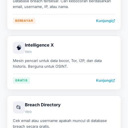
Database breach terbesar. Cari kebocoran berdasarkan
email, username, IP, atau nama.
Kunjungi
BERBAYAR
Intelligence X
🧠
Web
Mesin pencari untuk data bocor, Tor, I2P, dan data
historis. Berguna untuk OSINT.
Kunjungi
GRATIS
Breach Directory
📂
Web
Cek email atau username apakah muncul di database
breach secara gratis.