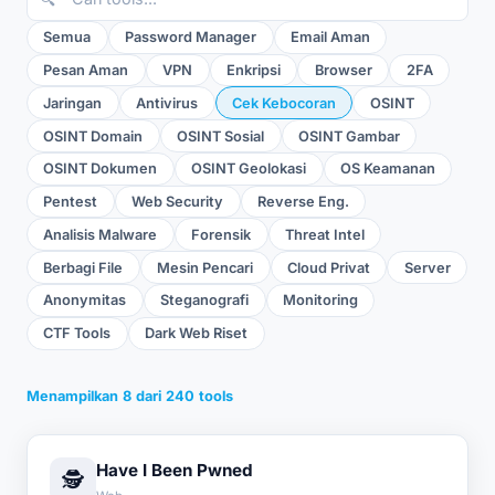
Semua
Password Manager
Email Aman
Pesan Aman
VPN
Enkripsi
Browser
2FA
Jaringan
Antivirus
Cek Kebocoran
OSINT
OSINT Domain
OSINT Sosial
OSINT Gambar
OSINT Dokumen
OSINT Geolokasi
OS Keamanan
Pentest
Web Security
Reverse Eng.
Analisis Malware
Forensik
Threat Intel
Berbagi File
Mesin Pencari
Cloud Privat
Server
Anonymitas
Steganografi
Monitoring
CTF Tools
Dark Web Riset
Menampilkan
8
dari
240
tools
Have I Been Pwned
🕵️