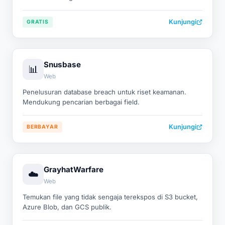
Kunjungi
GRATIS
Snusbase
📊
Web
Penelusuran database breach untuk riset keamanan.
Mendukung pencarian berbagai field.
Kunjungi
BERBAYAR
GrayhatWarfare
☁️
Web
Temukan file yang tidak sengaja terekspos di S3 bucket,
Azure Blob, dan GCS publik.