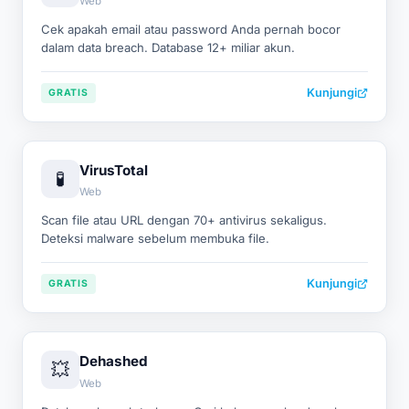
Web
Cek apakah email atau password Anda pernah bocor
dalam data breach. Database 12+ miliar akun.
Kunjungi
GRATIS
VirusTotal
🧪
Web
Scan file atau URL dengan 70+ antivirus sekaligus.
Deteksi malware sebelum membuka file.
Kunjungi
GRATIS
Dehashed
💥
Web