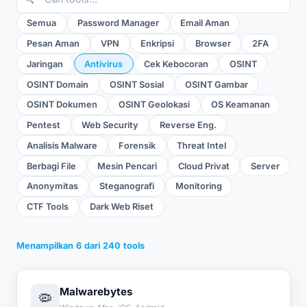
Semua
Password Manager
Email Aman
Pesan Aman
VPN
Enkripsi
Browser
2FA
Jaringan
Antivirus
Cek Kebocoran
OSINT
OSINT Domain
OSINT Sosial
OSINT Gambar
OSINT Dokumen
OSINT Geolokasi
OS Keamanan
Pentest
Web Security
Reverse Eng.
Analisis Malware
Forensik
Threat Intel
Berbagi File
Mesin Pencari
Cloud Privat
Server
Anonymitas
Steganografi
Monitoring
CTF Tools
Dark Web Riset
Menampilkan
6
dari
240
tools
Malwarebytes
🦠