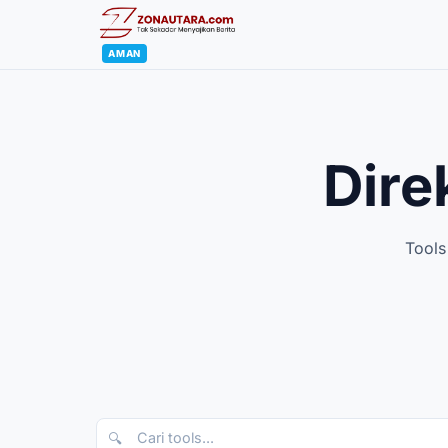
AMAN
Dire
Tools
🔍