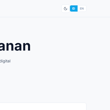
ID
EN
manan
igital