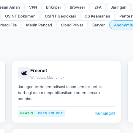
esan Aman
VPN
Enkripsi
Browser
2FA
Jaringan
OSINT Dokumen
OSINT Geolokasi
OS Keamanan
Pentes
rbagi File
Mesin Pencari
Cloud Privat
Server
Anonymit
Freenet
🕊️
Windows, Mac, Linux
Jaringan terdesentralisasi tahan sensor untuk
berbagi dan mempublikasikan konten secara
anonim.
Kunjungi
GRATIS
OPEN SOURCE