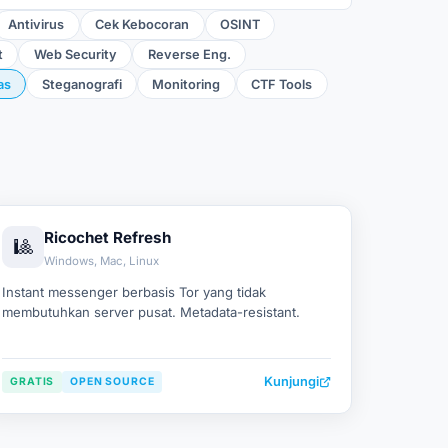
Antivirus
Cek Kebocoran
OSINT
t
Web Security
Reverse Eng.
as
Steganografi
Monitoring
CTF Tools
Ricochet Refresh
🎱
Windows, Mac, Linux
Instant messenger berbasis Tor yang tidak
membutuhkan server pusat. Metadata-resistant.
Kunjungi
GRATIS
OPEN SOURCE