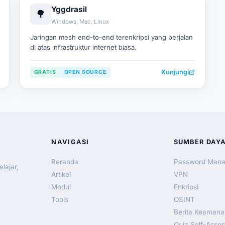
Yggdrasil
🌳
Windows, Mac, Linux
Jaringan mesh end-to-end terenkripsi yang berjalan
di atas infrastruktur internet biasa.
Kunjungi
GRATIS
OPEN SOURCE
NAVIGASI
SUMBER DAY
Beranda
Password Mana
lajar,
Artikel
VPN
Modul
Enkripsi
Tools
OSINT
Berita Keamana
Quiz Self-Asse