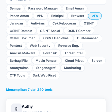
Semua
Password Manager
Email Aman
Pesan Aman
VPN
Enkripsi
Browser
2FA
Jaringan
Antivirus
Cek Kebocoran
OSINT
OSINT Domain
OSINT Sosial
OSINT Gambar
OSINT Dokumen
OSINT Geolokasi
OS Keamanan
Pentest
Web Security
Reverse Eng.
Analisis Malware
Forensik
Threat Intel
Berbagi File
Mesin Pencari
Cloud Privat
Server
Anonymitas
Steganografi
Monitoring
CTF Tools
Dark Web Riset
Menampilkan
7
dari
240
tools
Authy
📱