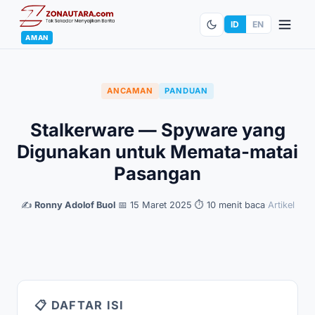
ID
EN
AMAN
ANCAMAN
PANDUAN
Stalkerware — Spyware yang
Digunakan untuk Memata-matai
Pasangan
✍️
Ronny Adolof Buol
·
📅 15 Maret 2025
·
⏱ 10 menit baca
·
Artikel
📋 DAFTAR ISI