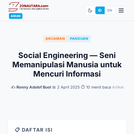
ID
EN
AMAN
ANCAMAN
PANDUAN
Social Engineering — Seni
Memanipulasi Manusia untuk
Mencuri Informasi
✍️
Ronny Adolof Buol
·
📅 2 April 2025
·
⏱ 10 menit baca
·
Artikel
📋 DAFTAR ISI